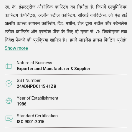
एम. के. इंडस्ट्रीज औद्योगिक कास्टिंग का निर्माता है, जिसमें एल्युमिनियम
कास्टिंग कंपोनेंट्स, अलॉय स्टील कास्टिंग, सीआई कास्टिंग्स, लो एंड हाई
अलॉय कास्ट आयरन कास्टिंग, हैंड, मशीन, शेल द्वारा स्टील और स्टेनलेस
स्टील कास्टिंग और प्रत्येक पीस के लिए दो ग्राम से 75 किलोग्राम तक
निवेश फेंकने की प्रक्रिया शामिल है। हमने लाइनेड फ़नल फिटिंग थ्रोइंग
जैसे टी, एल्बो, क्रॉस बॉल वाल्व, प्लग वाल्व आदि में महत्वपूर्ण समय बिताया
Show more
है। क्रेन और होइस्ट पार्ट्स जैसे बर्डन व्हील, चेन व्हील, चेन गाइड पुली,
Nature of Business
गियर आदि। वाल्व कास्टिंग पार्ट्स जैसे हैंड व्हील, स्टेम नट (योक ब्रैम्बल/
Exporter and Manufacturer & Supplier
स्टेम बुश)
GST Number
, और वाल्व बॉडी वगैरह।
24ADHPD0115H1ZB
एक सिंहावलोकन
Year of Establishment
1986
2 दशकों से अधिक के विशाल औद्योगिक अनुभव के साथ, एम. के. इंडस्ट्रीज
एक विश्वसनीय इंजीनियरिंग समाधान प्रदाता बन गया है। हम विभिन्न उद्योगों
Standard Certification
ISO 9001:2015
के लिए ग्रे कास्ट आयरन कास्टिंग, कास्टिंग, फोर्जिंग और शीट मेटल पार्ट्स
के एक उल्लेखनीय निर्यातक, वितरक, निर्माता और आपूर्तिकर्ता हैं। हमारे