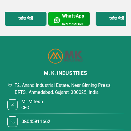
WhatsApp
जांच भेजें
जांच भेजें
Get Latest Price
M. K. INDUSTRIES
T2, Anand Industrial Estate, Near Ginning Press
BRTS,, Ahmedabad, Gujarat, 380025, India
Mr Mitesh
CEO
08045811662