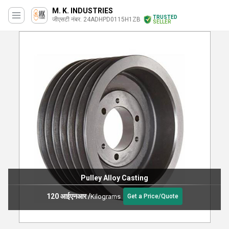
M. K. INDUSTRIES
TRUSTED
जीएसटी नंबर. 24ADHPD0115H1ZB
SELLER
Pulley Alloy Casting
120 आईएनआर
/
Kilograms
Get a Price/Quote